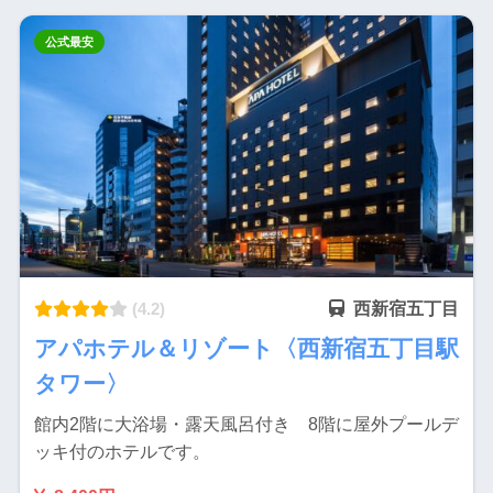
公式最安
(4.2)
西新宿五丁目
アパホテル＆リゾート〈西新宿五丁目駅
タワー〉
館内2階に大浴場・露天風呂付き 8階に屋外プールデ
ッキ付のホテルです。