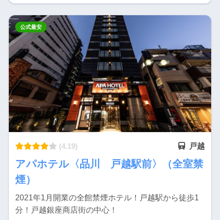
公式最安
(4.19)
戸越
アパホテル〈品川 戸越駅前〉（全室禁
煙）
2021年1月開業の全館禁煙ホテル！戸越駅から徒歩1
分！戸越銀座商店街の中心！