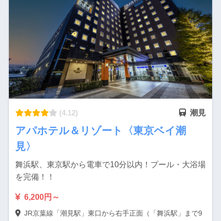
(4.12)
潮見
アパホテル＆リゾート〈東京ベイ潮
見〉
舞浜駅、東京駅から電車で10分以内！プール・大浴場
を完備！！
6,200円～
JR京葉線「潮見駅」東口から右手正面（「舞浜駅」まで9