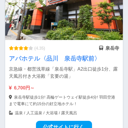
(4.35)
泉岳寺
アパホテル〈品川 泉岳寺駅前〉
京急線・都営浅草線「泉岳寺駅」A2出口徒歩1分、露
天風呂付き大浴殿「玄要の湯」
6,700円～
泉岳寺駅徒歩1分! 高輪ゲートウェイ駅徒歩4分! 羽田空港
まで電車にて約15分の好立地ホテル！
温泉 / 人工温泉 / 大浴場 / 露天風呂
公式サイトに行く