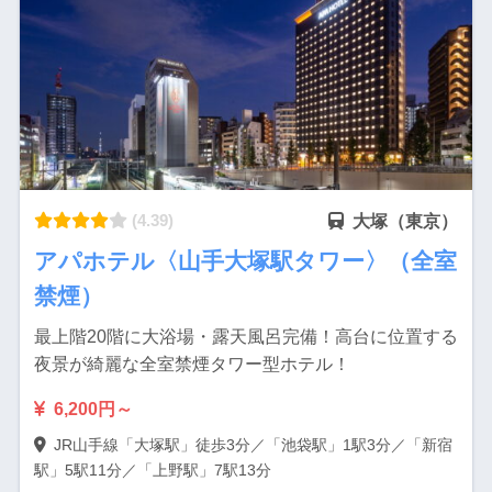
(4.39)
大塚（東京）
アパホテル〈山手大塚駅タワー〉（全室
禁煙）
最上階20階に大浴場・露天風呂完備！高台に位置する
夜景が綺麗な全室禁煙タワー型ホテル！
6,200円～
JR山手線「大塚駅」徒歩3分／「池袋駅」1駅3分／「新宿
駅」5駅11分／「上野駅」7駅13分